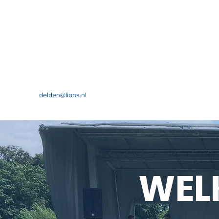
delden@lions.nl
WEL