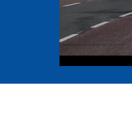
Contact
Follow
delden@lions.nl
©2020 by Lionsclub Delden. Proudly cr