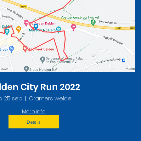
lden City Run 2022
o 25 sep
Cramers weide
More info
Details