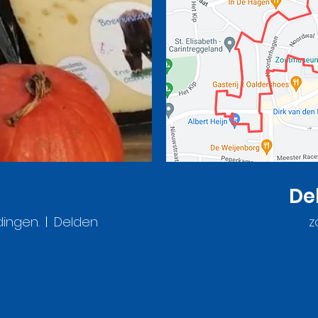
De
ingen.
Delden
z